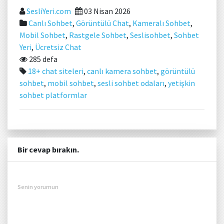
SesliYeri.com
03 Nisan 2026
Canlı Sohbet
,
Görüntülü Chat
,
Kameralı Sohbet
,
Mobil Sohbet
,
Rastgele Sohbet
,
Seslisohbet
,
Sohbet
Yeri
,
Ücretsiz Chat
285 defa
18+ chat siteleri
,
canlı kamera sohbet
,
görüntülü
sohbet
,
mobil sohbet
,
sesli sohbet odaları
,
yetişkin
sohbet platformlar
Bir cevap bırakın.
Senin yorumun