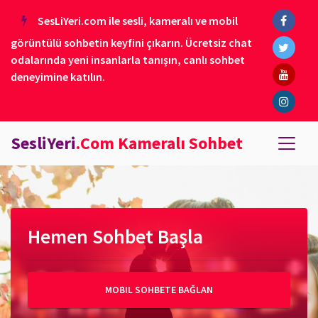
SesLiYeri.com ile sesli, kameralı ve mobil
görüntülü sohbetin keyfini çıkarın. Ücretsiz chat
odalarında yeni insanlarla tanışın, canlı sohbet
deneyimine katılın.
SesliYeri
.Com Kameralı Sohbet
Hemen Sohbet Başla
MOBIL SOHBETE BAĞLAN