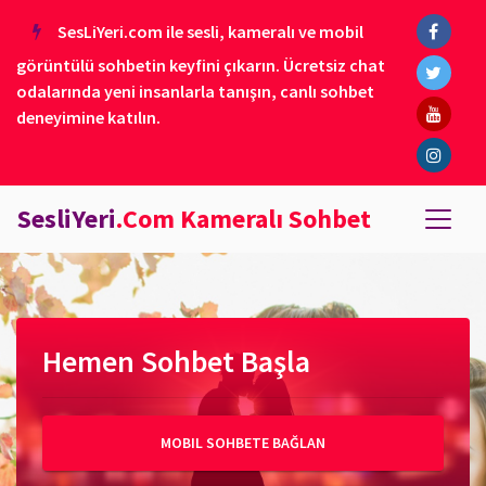
SesLiYeri.com ile sesli, kameralı ve mobil
görüntülü sohbetin keyfini çıkarın. Ücretsiz chat
odalarında yeni insanlarla tanışın, canlı sohbet
deneyimine katılın.
SesliYeri
.Com Kameralı Sohbet
Hemen Sohbet Başla
MOBIL SOHBETE BAĞLAN