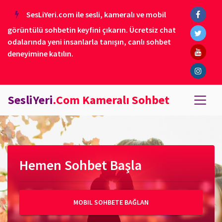
SesLiYeri.com ile sesli, kameralı ve mobil
görüntülü sohbetin keyfini çıkarın. Ücretsiz chat
odalarında yeni insanlarla tanışın, canlı sohbet
deneyimine katılın.
SesliYeri
.Com Kameralı Sohbet
Hemen Sohbet Başla
MOBIL SOHBETE BAĞLAN