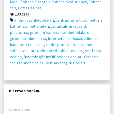
Mobil Sohbet
,
Rastgele Sohbet
,
Seslisohbet
,
Sohbet
Yeri
,
Ücretsiz Chat
180 defa
anonim sohbet odaları
,
canlı görüntülü sohbet
,
en
kaliteli sohbet siteleri
,
görüntülü arkadaşlık
platformu
,
güvenilir kameralı sohbet odaları
,
güvenli sohbet sitesi
,
internetten arkadaş edinme
,
kameralı chat sitesi
,
mobil görüntülü chat
,
mobil
sohbet odaları
,
online sesli sohbet odaları
,
sesli chat
odaları
,
ücretsiz görüntülü sohbet odaları
,
ücretsiz
sesli sohbet siteleri
,
yeni arkadaşlık siteleri
Bir cevap bırakın.
Senin yorumun