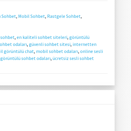
ı Sohbet
,
Mobil Sohbet
,
Rastgele Sohbet
,
ü sohbet
,
en kaliteli sohbet siteleri
,
görüntülü
sohbet odaları
,
güvenli sohbet sitesi
,
internetten
l görüntülü chat
,
mobil sohbet odaları
,
online sesli
 görüntülü sohbet odaları
,
ücretsiz sesli sohbet