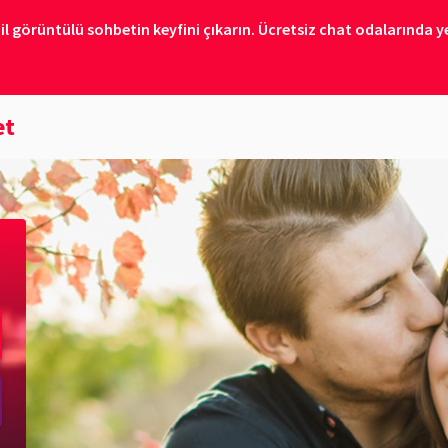
il görüntülü sohbetin keyfini çıkarın. Ücretsiz chat odalarında ye
et