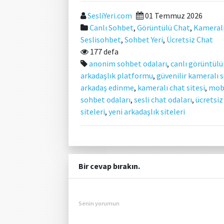
SesliYeri.com
01 Temmuz 2026
Canlı Sohbet
,
Görüntülü Chat
,
Kameral
Seslisohbet
,
Sohbet Yeri
,
Ücretsiz Chat
177 defa
anonim sohbet odaları
,
canlı görüntül
arkadaşlık platformu
,
güvenilir kameralı 
arkadaş edinme
,
kameralı chat sitesi
,
mobi
sohbet odaları
,
sesli chat odaları
,
ücretsiz
siteleri
,
yeni arkadaşlık siteleri
Bir cevap bırakın.
Senin yorumun