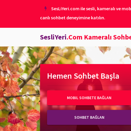
SesLiYeri.com ile sesli, kameralı ve mob
canlı sohbet deneyimine katılın.
SesliYeri
.Com Kameralı Sohb
Hemen Sohbet Başla
MOBIL SOHBETE BAĞLAN
SOHBET BAĞLAN