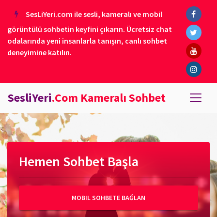
SesLiYeri.com ile sesli, kameralı ve mobil
görüntülü sohbetin keyfini çıkarın. Ücretsiz chat
odalarında yeni insanlarla tanışın, canlı sohbet
deneyimine katılın.
SesliYeri
.Com Kameralı Sohbet
Hemen Sohbet Başla
MOBIL SOHBETE BAĞLAN