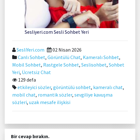
Sesliyeri.com Sesli Sohbet Yeri
SesliYeri.com
02 Nisan 2026
Canlı Sohbet
,
Görüntülü Chat
,
Kameralı Sohbet
,
Mobil Sohbet
,
Rastgele Sohbet
,
Seslisohbet
,
Sohbet
Yeri
,
Ücretsiz Chat
129 defa
etkileyici sözler
,
görüntülü sohbet
,
kameralı chat
,
mobil chat
,
romantik sözler
,
sevgiliye kavuşma
sözleri
,
uzak mesafe ilişkisi
Bir cevap bırakın.