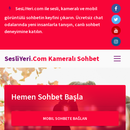
SesLiYeri.com ile sesli, kameralı ve mobil
görüntülü sohbetin keyfini çıkarın. Ücretsiz chat
odalarında yeni insanlarla tanışın, canlı sohbet
deneyimine katılın.
SesliYeri
.Com Kameralı Sohbet
Hemen Sohbet Başla
MOBIL SOHBETE BAĞLAN