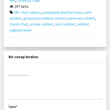
Yeri
,
Ücretsiz Chat
297 defa
18+ chat odaları
,
arkadaşlık platformları
,
canlı
sohbet
,
görüntülü sohbet siteleri
,
kameralı sohbet
,
mobil chat
,
online sohbet
,
sesli sohbet
,
sohbet
uygulamaları
Bir cevap bırakın.
Senin yorumun
İsim
*