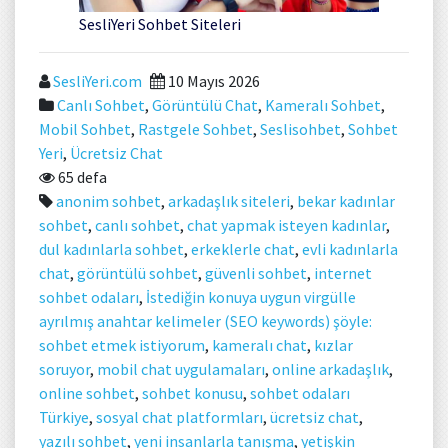
SesliYeri Sohbet Siteleri
SesliYeri.com
10 Mayıs 2026
Canlı Sohbet
,
Görüntülü Chat
,
Kameralı Sohbet
,
Mobil Sohbet
,
Rastgele Sohbet
,
Seslisohbet
,
Sohbet
Yeri
,
Ücretsiz Chat
65 defa
anonim sohbet
,
arkadaşlık siteleri
,
bekar kadınlar
sohbet
,
canlı sohbet
,
chat yapmak isteyen kadınlar
,
dul kadınlarla sohbet
,
erkeklerle chat
,
evli kadınlarla
chat
,
görüntülü sohbet
,
güvenli sohbet
,
internet
sohbet odaları
,
İstediğin konuya uygun virgülle
ayrılmış anahtar kelimeler (SEO keywords) şöyle:
sohbet etmek istiyorum
,
kameralı chat
,
kızlar
soruyor
,
mobil chat uygulamaları
,
online arkadaşlık
,
online sohbet
,
sohbet konusu
,
sohbet odaları
Türkiye
,
sosyal chat platformları
,
ücretsiz chat
,
yazılı sohbet
,
yeni insanlarla tanışma
,
yetişkin