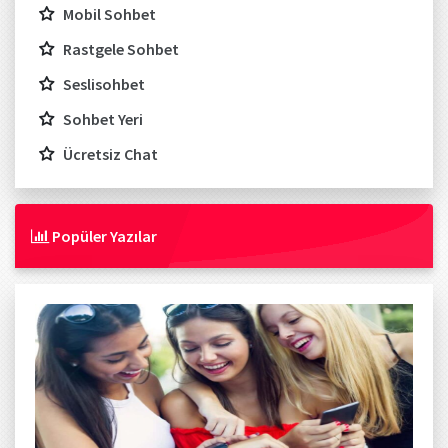
Mobil Sohbet
Rastgele Sohbet
Seslisohbet
Sohbet Yeri
Ücretsiz Chat
Popüler Yazılar