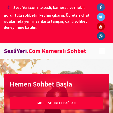
SesLiYeri.com ile sesli, kameralı ve mobil
görüntülü sohbetin keyfini çıkarın. Ücretsiz chat
odalarında yeni insanlarla tanışın, canlı sohbet
deneyimine katılın.
SesliYeri
.Com Kameralı Sohbet
Hemen Sohbet Başla
MOBIL SOHBETE BAĞLAN