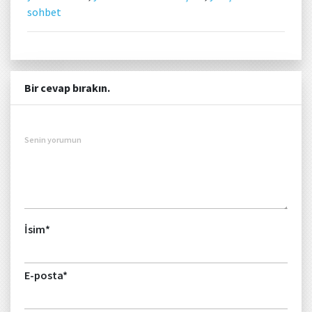
sohbet
Bir cevap bırakın.
Senin yorumun
İsim
*
E-posta
*