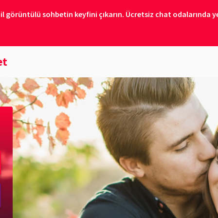
il görüntülü sohbetin keyfini çıkarın. Ücretsiz chat odalarında ye
et