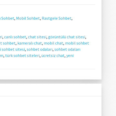
ı Sohbet
,
Mobil Sohbet
,
Rastgele Sohbet
,
ri
,
canlı sohbet
,
chat sitesi
,
görüntülü chat sitesi
,
et sohbet
,
kameralı chat
,
mobil chat
,
mobil sohbet
i sohbet sitesi
,
sohbet odaları
,
sohbet odaları
om
,
türk sohbet siteleri
,
ücretsiz chat
,
yeni