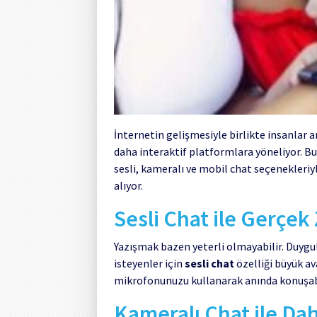
İnternetin gelişmesiyle birlikte insanlar a
daha interaktif platformlara yöneliyor. B
sesli, kameralı ve mobil chat seçenekleriy
alıyor.
Sesli Chat ile Gerçek
Yazışmak bazen yeterli olmayabilir. Duygul
isteyenler için
sesli chat
özelliği büyük a
mikrofonunuzu kullanarak anında konuşabilir
Kameralı Chat ile Da