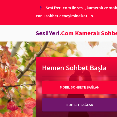
SesLiYeri.com ile sesli, kameralı ve mob
canlı sohbet deneyimine katılın.
SesliYeri
.Com Kameralı Sohb
Hemen Sohbet Başla
MOBIL SOHBETE BAĞLAN
SOHBET BAĞLAN