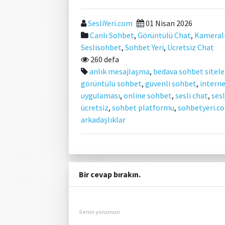
SesliYeri.com
01 Nisan 2026
Canlı Sohbet
,
Görüntülü Chat
,
Kameral
Seslisohbet
,
Sohbet Yeri
,
Ücretsiz Chat
260 defa
anlık mesajlaşma
,
bedava sohbet sitele
görüntülü sohbet
,
güvenli sohbet
,
intern
uygulaması
,
online sohbet
,
sesli chat
,
sesl
ücretsiz
,
sohbet platformu
,
sohbetyeri.c
arkadaşlıklar
Bir cevap bırakın.
Senin yorumun