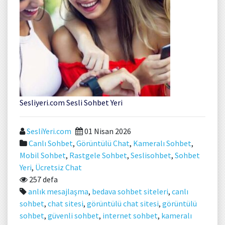
Sesliyeri.com Sesli Sohbet Yeri
SesliYeri.com
01 Nisan 2026
Canlı Sohbet
,
Görüntülü Chat
,
Kameralı Sohbet
,
Mobil Sohbet
,
Rastgele Sohbet
,
Seslisohbet
,
Sohbet
Yeri
,
Ücretsiz Chat
257 defa
anlık mesajlaşma
,
bedava sohbet siteleri
,
canlı
sohbet
,
chat sitesi
,
görüntülü chat sitesi
,
görüntülü
sohbet
,
güvenli sohbet
,
internet sohbet
,
kameralı