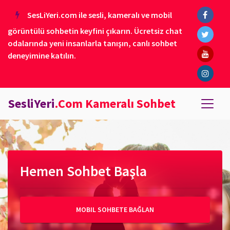
SesLiYeri.com ile sesli, kameralı ve mobil
görüntülü sohbetin keyfini çıkarın. Ücretsiz chat
odalarında yeni insanlarla tanışın, canlı sohbet
deneyimine katılın.
SesliYeri
.Com Kameralı Sohbet
Hemen Sohbet Başla
MOBIL SOHBETE BAĞLAN