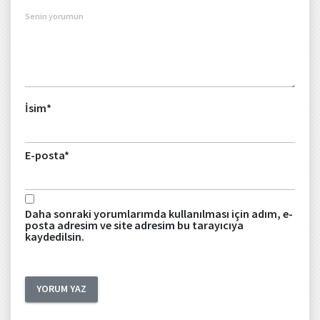
Senin yorumun
İsim
*
E-posta
*
Daha sonraki yorumlarımda kullanılması için adım, e-
posta adresim ve site adresim bu tarayıcıya
kaydedilsin.