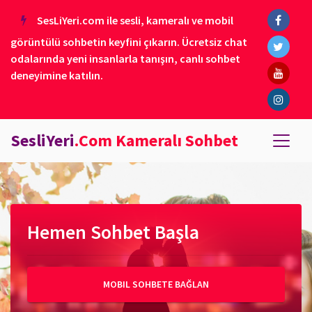
SesLiYeri.com ile sesli, kameralı ve mobil
görüntülü sohbetin keyfini çıkarın. Ücretsiz chat
odalarında yeni insanlarla tanışın, canlı sohbet
deneyimine katılın.
SesliYeri
.Com Kameralı Sohbet
Hemen Sohbet Başla
MOBIL SOHBETE BAĞLAN