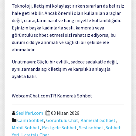
Teknoloji, iletişimi kolaylaştırırken sınırları da belirsiz
hale getirebilir. Ancak önemli olan kullanılan araçlar
değil, o araçların nasıl ve hangi niyetle kullanıldığıdır.
Eşinizin başka kadınlarla sesli, kameralı veya
görüntülü sohbet etmesi sizi rahatsız ediyorsa, bu
durum ciddiye alınmalı ve sağlıklı bir şekilde ele
alınmalıdır.
Unutmayın: Güçlü bir evlilik, sadece sadakatle değil,
aynı zamanda açık iletişim ve karşılıklı anlayışla
ayakta kalır.
WebcamChat.com.TR Kameralı Sohbet
SesliYeri.com
03 Nisan 2026
Canlı Sohbet
,
Görüntülü Chat
,
Kameralı Sohbet
,
Mobil Sohbet
,
Rastgele Sohbet
,
Seslisohbet
,
Sohbet
Yeri
,
Ücretsiz Chat