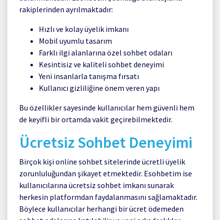
rakiplerinden ayrılmaktadır:
Hızlı ve kolay üyelik imkanı
Mobil uyumlu tasarım
Farklı ilgi alanlarına özel sohbet odaları
Kesintisiz ve kaliteli sohbet deneyimi
Yeni insanlarla tanışma fırsatı
Kullanıcı gizliliğine önem veren yapı
Bu özellikler sayesinde kullanıcılar hem güvenli hem
de keyifli bir ortamda vakit geçirebilmektedir.
Ücretsiz Sohbet Deneyimi
Birçok kişi online sohbet sitelerinde ücretli üyelik
zorunluluğundan şikayet etmektedir. Esohbetim ise
kullanıcılarına ücretsiz sohbet imkanı sunarak
herkesin platformdan faydalanmasını sağlamaktadır.
Böylece kullanıcılar herhangi bir ücret ödemeden