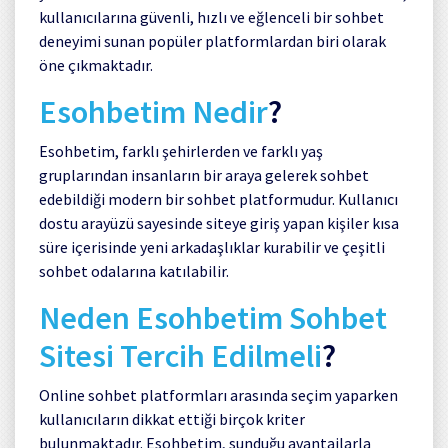
kullanıcılarına güvenli, hızlı ve eğlenceli bir sohbet
deneyimi sunan popüler platformlardan biri olarak
öne çıkmaktadır.
Esohbetim Nedir
?
Esohbetim, farklı şehirlerden ve farklı yaş
gruplarından insanların bir araya gelerek sohbet
edebildiği modern bir sohbet platformudur. Kullanıcı
dostu arayüzü sayesinde siteye giriş yapan kişiler kısa
süre içerisinde yeni arkadaşlıklar kurabilir ve çeşitli
sohbet odalarına katılabilir.
Neden Esohbetim Sohbet
Sitesi Tercih Edilmeli
?
Online sohbet platformları arasında seçim yaparken
kullanıcıların dikkat ettiği birçok kriter
bulunmaktadır. Esohbetim, sunduğu avantajlarla