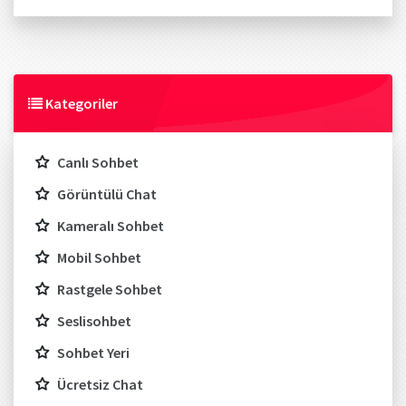
Kategoriler
Canlı Sohbet
Görüntülü Chat
Kameralı Sohbet
Mobil Sohbet
Rastgele Sohbet
Seslisohbet
Sohbet Yeri
Ücretsiz Chat