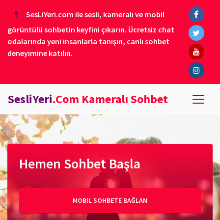
SesLiYeri.com ile sesli, kameralı ve mobil
görüntülü sohbetin keyfini çıkarın. Ücretsiz chat
odalarında yeni insanlarla tanışın, canlı sohbet
deneyimine katılın.
SesliYeri
.Com Kameralı Sohbet
Hemen Sohbet Başla
MOBIL SOHBETE BAĞLAN