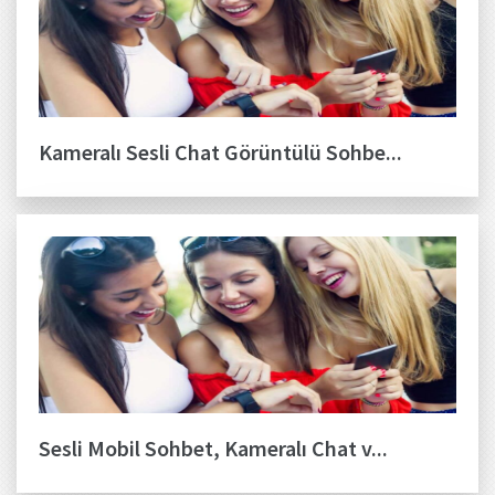
Kameralı Sesli Chat Görüntülü Sohbe...
Sesli Mobil Sohbet, Kameralı Chat v...