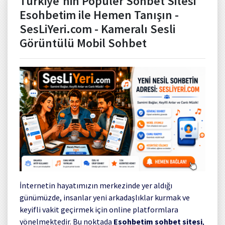
Türkiye'nin Popüler Sohbet Sitesi
Esohbetim ile Hemen Tanışın -
SesLiYeri.com - Kameralı Sesli
Görüntülü Mobil Sohbet
İnternetin hayatımızın merkezinde yer aldığı
günümüzde, insanlar yeni arkadaşlıklar kurmak ve
keyifli vakit geçirmek için online platformlara
yönelmektedir. Bu noktada
Esohbetim sohbet sitesi
,